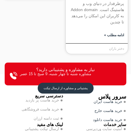
فدار در دنیای وب و
هاستینگ است. Addon domain
اربران این امکان را می‌دهد
ندین
ه مطلب »
باران
نیاز به مشاوره و پشتیبانی دارید؟
مشاوره شنبه تا چهار شنبه، 9 صبح تا 15 عصر
پشتیبانی و مشاوره از ارسال تیکت
ر پلاس
دسترسی سریع
خرید هاست پر بازدید
د هاست ایران
خرید هاست فروشگاهی
د هاست خارج
ثبت دامنه ارزان
د هاست دانلود
 خدمات
لینک های مفید
یت سایت وردپرسی
ارسال تیکت پشتیبانی