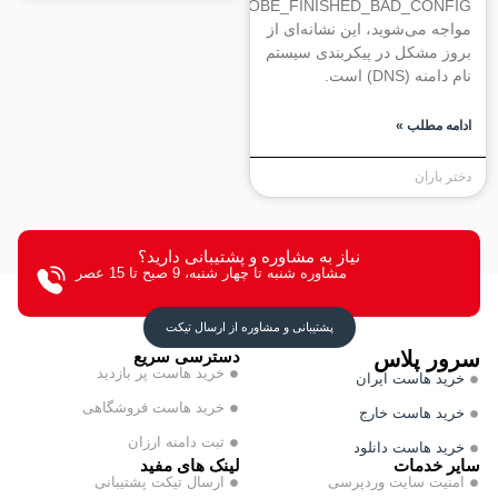
DNS_PROBE_FINISHED_BAD_CON
ه می‌شوید، این نشانه‌ای از
 مشکل در پیکربندی سیستم
ه (DNS) است.
ه مطلب »
باران
نیاز به مشاوره و پشتیبانی دارید؟
مشاوره شنبه تا چهار شنبه، 9 صبح تا 15 عصر
پشتیبانی و مشاوره از ارسال تیکت
ر پلاس
دسترسی سریع
خرید هاست پر بازدید
د هاست ایران
خرید هاست فروشگاهی
د هاست خارج
ثبت دامنه ارزان
د هاست دانلود
 خدمات
لینک های مفید
یت سایت وردپرسی
ارسال تیکت پشتیبانی